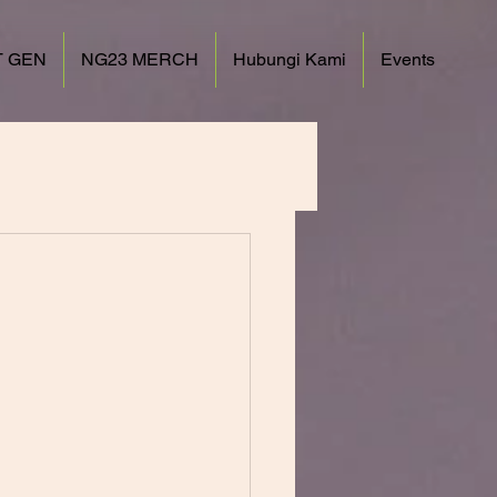
 GEN
NG23 MERCH
Hubungi Kami
Events