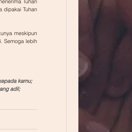
menerima Tuhan 
 dipakai Tuhan 
tunya meskipun 
i. Semoga lebih 
kepada kamu; 
ng adil; 