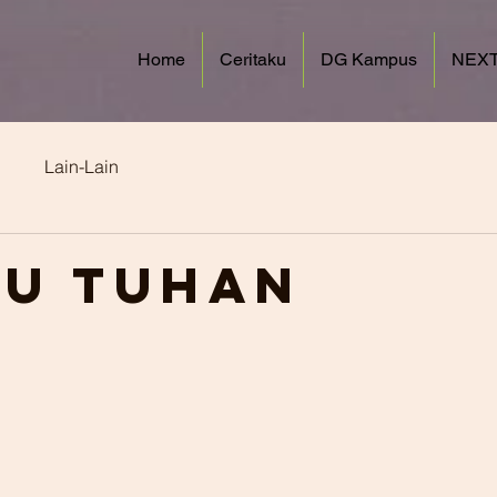
Home
Ceritaku
DG Kampus
NEXT
Lain-Lain
u Tuhan