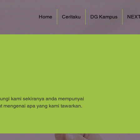
Home
Ceritaku
DG Kampus
NEXT
bungi kami sekiranya anda mempunyai
jut mengenai apa yang kami tawarkan.