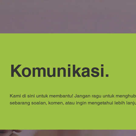
Komunikasi.
Kami di sini untuk membantu! Jangan ragu untuk menghu
sebarang soalan, komen, atau ingin mengetahui lebih lan