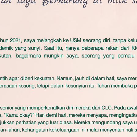
wan saya.
Berkurung di bilik s
hun 2021, saya melangkah ke USM seorang diri, tanpa kelua
demik yang sunyi. Saat itu, hanya beberapa rakan dari 
akutan: bagaimana mungkin saya, seorang yang pemalu 
tih agar diberi kekuatan. Namun, jauh di dalam hati, saya me
rasaan kosong, tetapi dalam kesunyian itu, Tuhan membuka pi
senior yang memperkenalkan diri mereka dari CLC. Pada awa
, “Kamu okay?” Hari demi hari, mereka menyapa, mengingatka
jukkan perhatian yang luar biasa. Mereka mengundang saya u
an-lahan, kehangatan kekeluargaan ini mulai menyentuh hati 