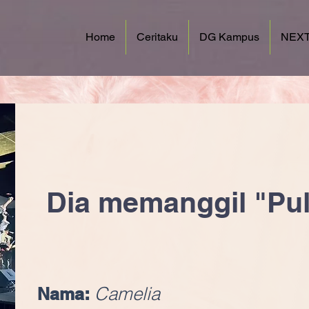
Home
Ceritaku
DG Kampus
NEXT
Dia memanggil "Pu
Camelia
Nama: