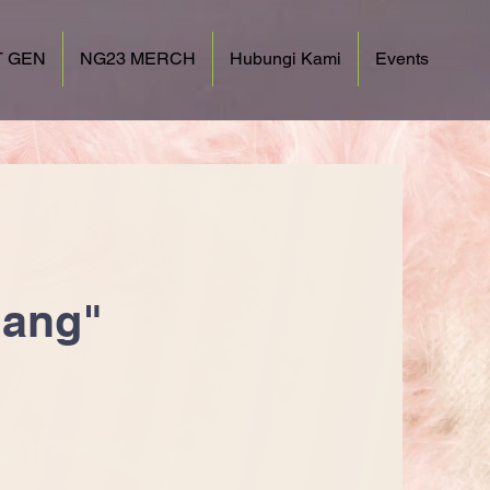
 GEN
NG23 MERCH
Hubungi Kami
Events
lang"